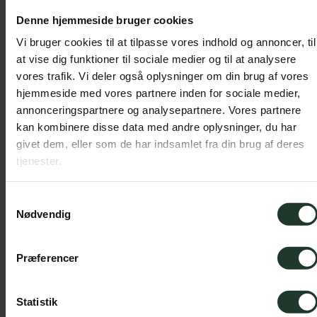
Denne hjemmeside bruger cookies
Vi bruger cookies til at tilpasse vores indhold og annoncer, til
at vise dig funktioner til sociale medier og til at analysere
vores trafik. Vi deler også oplysninger om din brug af vores
hjemmeside med vores partnere inden for sociale medier,
annonceringspartnere og analysepartnere. Vores partnere
kan kombinere disse data med andre oplysninger, du har
givet dem, eller som de har indsamlet fra din brug af deres
tjenester.
Samtykkevalg
Udforsk verden
Nødvendig
Præferencer
På Tømmerup Efterskole går vi meget op i, at
læring og oplevelser går hånd i hånd. Vi tror på,
at man lærer bedst ved at udforske verden – og
Statistik