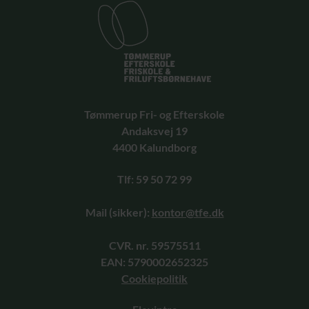
Tømmerup Fri- og Efterskole
Andaksvej 19
4400 Kalundborg
Tlf: 59 50 72 99
Mail (sikker):
kontor@tfe.dk
CVR. nr. 59575511
EAN: 5790002652325
Cookiepolitik