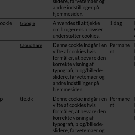
slidere, farvetemaer og
andre indstillinger på
hjemmesiden.
cookie
Anvendes til at tjekke
1 dag
Google
om brugerens browser
understøtter cookies.
Denne cookie indgår i en
Permane
Cloudflare
vifte af cookies hvis
nt
formål er, at bevare den
korrekte visning af
typografi, blog/billede-
slidere, farvetemaer og
andre indstillinger på
hjemmesiden.
pp
tfe.dk
Denne cookie indgår i en
Permane
vifte af cookies hvis
nt
formål er, at bevare den
korrekte visning af
typografi, blog/billede-
slidere, farvetemaer og