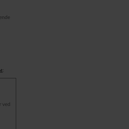
ående
:
ot
r ved