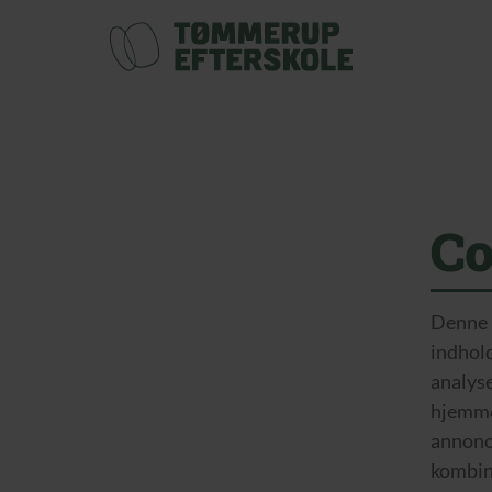
Co
Denne h
indhold
analyse
hjemme
annonc
kombine