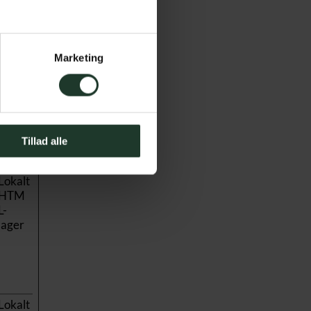
HTTP
Cooki
e
Lokalt
Marketing
HTM
L-
lager
Tillad alle
Lokalt
HTM
L-
lager
Lokalt