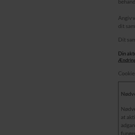
behandl
Angiv v
dit sam
Dit sa
Din aktu
Ændring
Cookie
Nødve
Nødve
at ak
adgan
funger