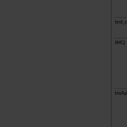
test_
tMQ
tnsA