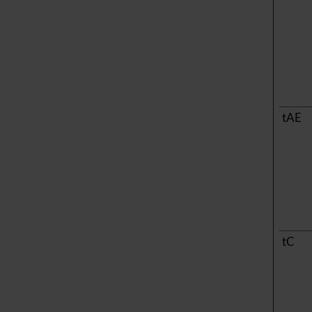
tAE
tC