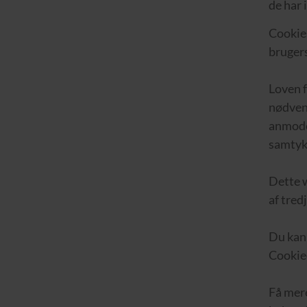
de har 
Cookies
brugers
Loven f
nødvend
anmodet
samtyk
Dette w
af tred
Du kan 
Cookie
Få mere