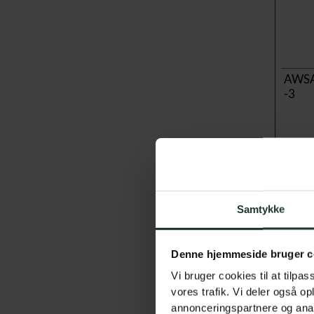
AWS
-3
Cook
nt
Samtykke
objec
Denne hjemmeside bruger c
##:#:
Vi bruger cookies til at tilpas
vores trafik. Vi deler også 
annonceringspartnere og anal