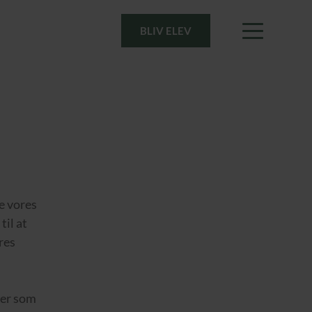
BLIV ELEV
e vores
til at
res
ler som