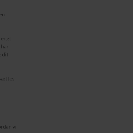
 en
trengt
 har
 dit
 sættes
ordan vi