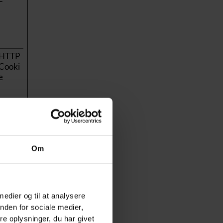
HTTP
Cooki
e
HTTP
Cooki
Om
e
Lokalt
HTM
 medier og til at analysere
L-
nden for sociale medier,
lager
e oplysninger, du har givet