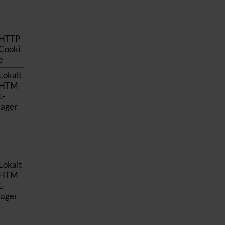
HTTP
Cooki
e
Lokalt
HTM
L-
lager
Lokalt
HTM
L-
lager