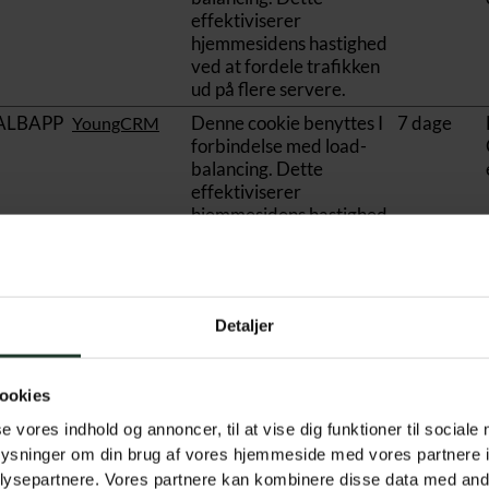
effektiviserer
hjemmesidens hastighed
ved at fordele trafikken
ud på flere servere.
ALBAPP
Denne cookie benyttes I
7 dage
YoungCRM
forbindelse med load-
balancing. Dette
effektiviserer
hjemmesidens hastighed
ved at fordele trafikken
ud på flere servere.
ieConse
Gemmer brugerens
1 år
Cookiebot
cookie-samtykke-
Detaljer
tilstand for det aktuelle
domæne.
t(#-#-
Gemmer brugerens
Permane
ookies
Cloudflare
#.#)
tidszone.
nt
se vores indhold og annoncer, til at vise dig funktioner til sociale
oplysninger om din brug af vores hjemmeside med vores partnere i
ysepartnere. Vores partnere kan kombinere disse data med andr