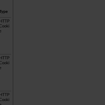
Type
stid
HTTP
Cooki
e
HTTP
Cooki
e
HTTP
Cooki
e