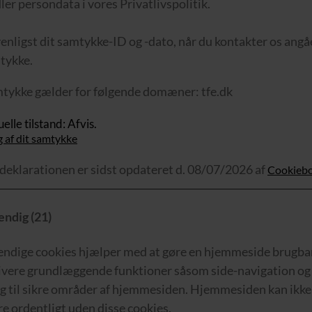
er persondata i vores Privatlivspolitik.
enligst dit samtykke-ID og -dato, når du kontakter os ang
tykke.
mtykke gælder for følgende domæner: tfe.dk
elle tilstand: Afvis.
 af dit samtykke
deklarationen er sidst opdateret d. 08/07/2026 af
Cookieb
ndig (21)
ndige cookies hjælper med at gøre en hjemmeside brugba
tivere grundlæggende funktioner såsom side-navigation og
g til sikre områder af hjemmesiden. Hjemmesiden kan ikke
e ordentligt uden disse cookies.