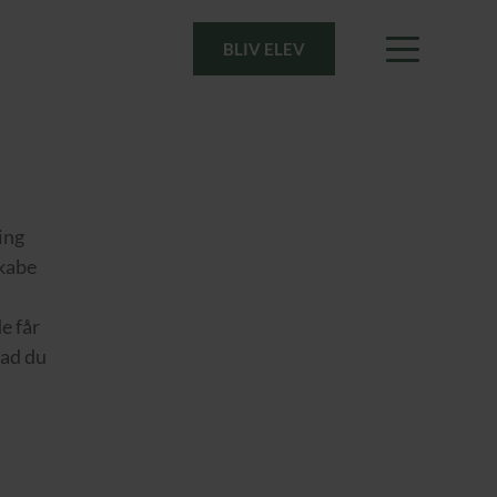
BLIV ELEV
ing
skabe
e får
vad du