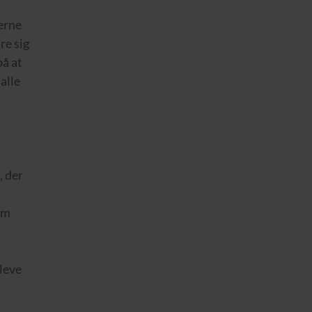
verne
re sig
på at
alle
, der
dem
leve