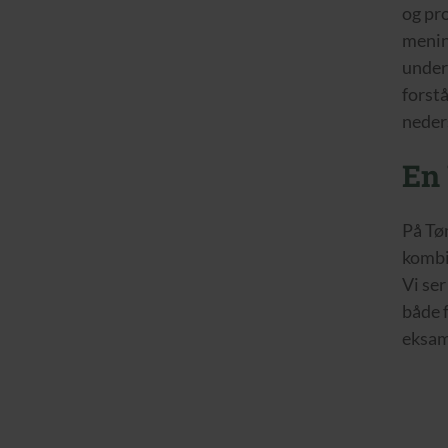
og pr
menin
under
forstå
neder
En
På Tø
kombi
Vi ser
både f
eksame