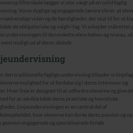
mmerup Efterskole lægger vi stor vægt på en solid faglig
visning. Vores dygtige og engagerede lærere sikrer, at ele
n nødvendige viden og de færdigheder, der skal til for at kla
 både de obligatoriske og valgfri fag. Vi arbejder målrettet 
se undervisningen til den enkelte elevs behov og niveau, så 
 mest muligt ud af deres skoleår.
njeundervisning
 den traditionelle faglige undervisning tilbyder vi linjefag
eleverne mulighed for at fordybe sig i deres interesser og
er. Hver linje er designet til at udfordre eleverne og give 
ed for at udvikle både deres praktiske og teoretiske
heder. Linjeundervisningen er en central del af
skoleopholdet, hvor eleverne kan dyrke deres passion og op
s gennem engagerede og specialiserede forløb.