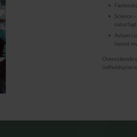
Fællesska
Science –
naturfagl
Avisen i 
layout mv
Ovenstående er
indholdsplan er