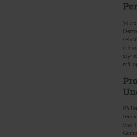
Per
Vi tro
Derfo
selvs
inklu
styrk
mål og
Pro
Un
På Tø
temao
tværf
Genne