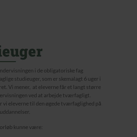
ieuger
undervisningen i de obligatoriske fag
aglige studieuger, som er skemalagt 6 uger i
ret. Vi mener, at eleverne får et langt større
ervisningen ved at arbejde tværfagligt.
r vi eleverne til den øgede tværfaglighed på
 uddannelser.
forløb kunne være: