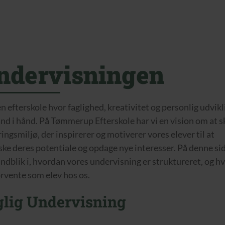
ndervisningen
en efterskole hvor faglighed, kreativitet og personlig udvikl
ånd i hånd. På Tømmerup Efterskole har vi en vision om at 
ingsmiljø, der inspirerer og motiverer vores elever til at
ske deres potentiale og opdage nye interesser. På denne sid
indblik i, hvordan vores undervisning er struktureret, og h
orvente som elev hos os.
glig Undervisning