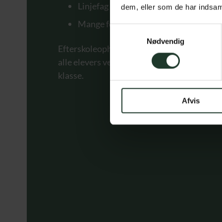
Linjefag
dem, eller som de har indsaml
Mange forskellige valgfag
Samtykkevalg
Nødvendig
Efterskoleopholdet på Tømmerup Efterskole
alle elevers vedkommende med Folkeskolens
klasse.
Afvis