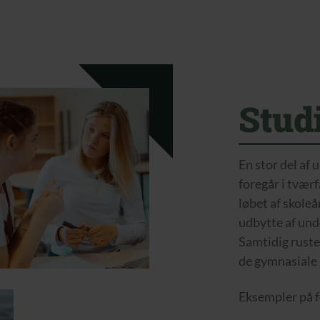
Stud
En stor del af 
foregår i tværf
løbet af skoleå
udbytte af und
Samtidig ruste
de gymnasiale
Eksempler på 