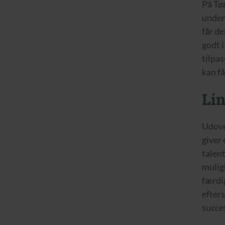
På Tø
under
får de
godt i
tilpas
kan få
Li
Udover
giver 
talent
muligh
færdig
efter
succe