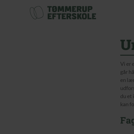
U
Vi er 
går h
en lær
udfor
du et 
kan f
Fa