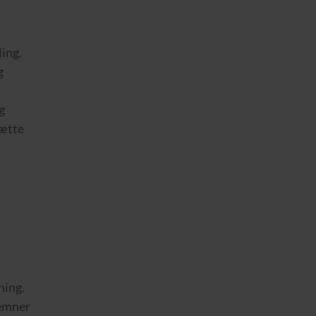
ling.
g
g
sætte
ning.
 emner