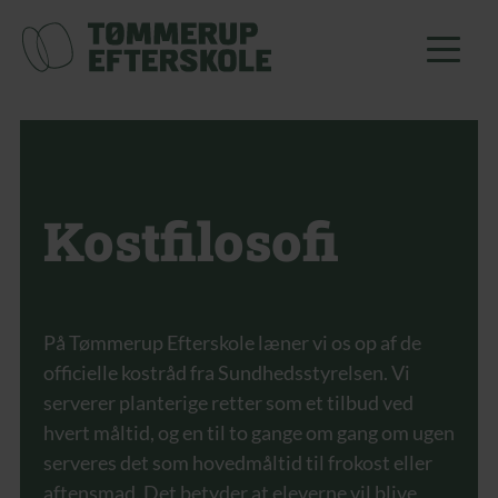
Kost­filosofi
På Tømmerup Efterskole læner vi os op af de
officielle kostråd fra Sundhedsstyrelsen. Vi
serverer planterige retter som et tilbud ved
hvert måltid, og en til to gange om gang om ugen
serveres det som hovedmåltid til frokost eller
aftensmad. Det betyder at eleverne vil blive