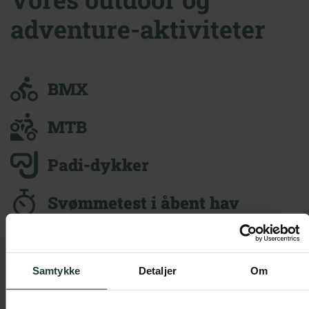
adventure-aktiviteter
BMX
MTB
Padi-dykker
Svømmetest i åbent hav
Havkajak
Samtykke
Detaljer
Om
SUP