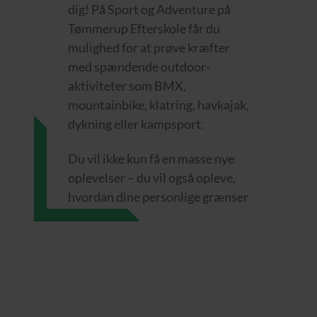
dig! På Sport og Adventure på
Tømmerup Efterskole får du
mulighed for at prøve kræfter
med spændende outdoor-
aktiviteter som BMX,
mountainbike, klatring, havkajak,
dykning eller kampsport.
Du vil ikke kun få en masse nye
oplevelser – du vil også opleve,
hvordan dine personlige grænser
bliver rykket. Vi kaster os ud i
adventure-udfordringerne
sammen, og det skaber et helt
unikt fællesskab.
På Sport & Adventure kan du