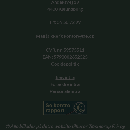
Andaksvej 19
4400 Kalundborg
Tlf: 59 50 72 99
Mail (sikker):
kontor@tfe.dk
CVR. nr. 59575511
EAN: 5790002652325
Cookiepolitik
Elevintra
Forældreintra
Personaleintra
© Alle billeder på dette website tilhører Tømmerup Fri- og